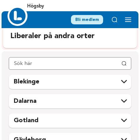
Högsby
Bli medlem
Liberaler på andra orter
Blekinge
Karlshamn
Ronneby
Dalarna
Karlskrona
Sölvesborg
Avesta
Mora
Olofström
Gotland
Borlänge
Orsa
Gotland
Falun
Rättvik