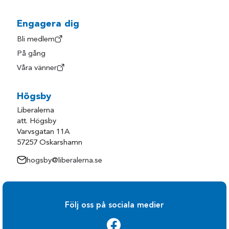
Hylte
Trollhättan
Härryda
Uddevalla
Engagera dig
Kungsbacka
Ulricehamn
Bli medlem
På gång
Kungälv
Varberg
Våra vänner
Laholm
Vårgårda
Lerum
Vänersborg
Högsby
Lilla Edet
Åmål
Liberalerna
Lysekil
Öckerö
att. Högsby
Varvsgatan 11A
Mark
57257 Oskarshamn
hogsby@liberalerna.se
Följ oss på sociala medier