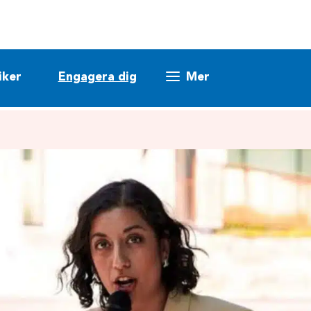
iker
Engagera dig
Mer