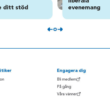
liberala
 ditt stöd
evenemang
itiker
Engagera dig
son
Bli medlem
På gång
Våra vänner