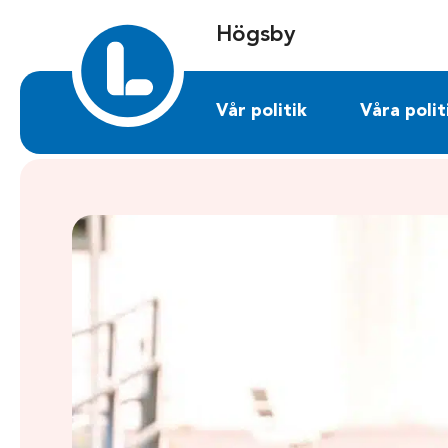
Sök på hogsby.liberalerna.se
Högsby
Vår politik
Våra polit