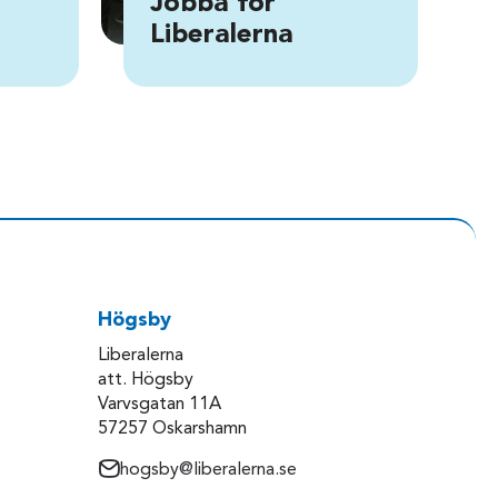
Jobba för
Liberalerna
Högsby
Liberalerna
att. Högsby
Varvsgatan 11A
57257 Oskarshamn
hogsby@liberalerna.se