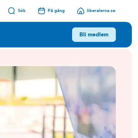
Sök
På gång
liberalerna.se
Bli medlem