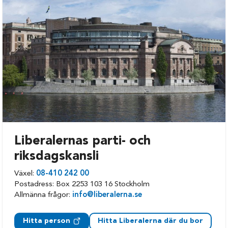
Kalmar
Västervik
Mönsterås
Öland
Nybro
Liberalernas parti- och
riksdagskansli
Växel:
08-410 242 00
Postadress: Box 2253 103 16 Stockholm
Allmänna frågor:
info@liberalerna.se
Hitta person
Hitta Liberalerna där du bor