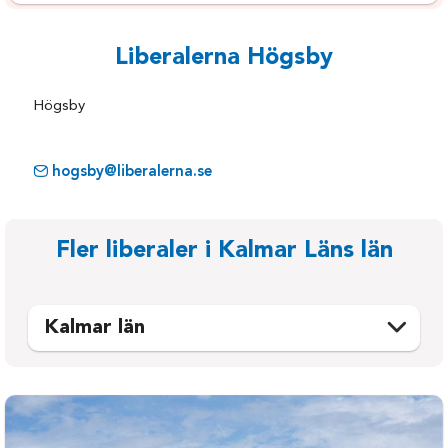
Liberalerna Högsby
Högsby
hogsby@liberalerna.se
Fler liberaler i Kalmar Läns län
Kalmar län
Emmaboda
Oskarshamn
Hultsfred
Torsås
Högsby
Vimmerby